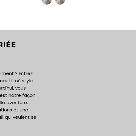
RIÉE
aiment ? Entrez
auté où style
rd’hui, vous
’est notre façon
le aventure.
ations et une
, qui veulent se