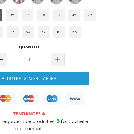
32
34
36
38
40
42
48
50
52
54
56
QUANTITÉ
AJOUTER À MON PANIER
TENDANCE ! 🔥
8
 regardent ce produit et
l'ont acheté
récemment.