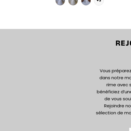
+3
REJ
Vous préparez 
dans notre m
rime avec s
bénéficiez d’un
de vous sou
Rejoindre no
sélection de mo