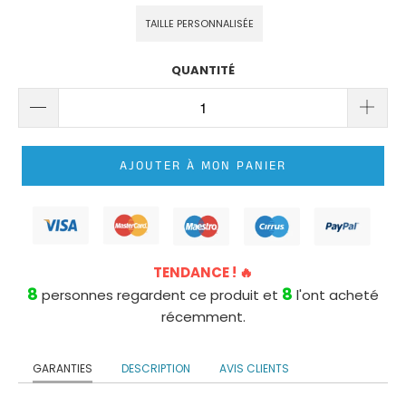
ROBE
DE
TAILLE PERSONNALISÉE
MARIÉE
PRINCESSE
QUANTITÉ
LONGUE
TRAÎNE
ROBE
AJOUTER À MON PANIER
DE
MARIÉE
PRINCESSE
BUSTIER
TENDANCE ! 🔥
8
8
personnes regardent ce produit et
l'ont acheté
récemment.
GARANTIES
DESCRIPTION
AVIS CLIENTS