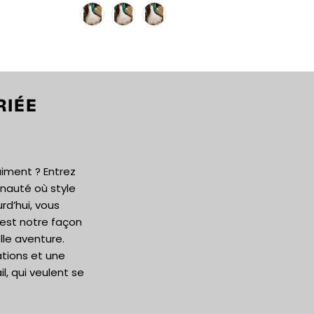
RIÉE
aiment ? Entrez
auté où style
rd’hui, vous
’est notre façon
le aventure.
ations et une
, qui veulent se