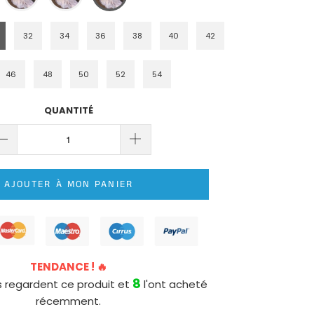
32
34
36
38
40
42
46
48
50
52
54
QUANTITÉ
AJOUTER À MON PANIER
TENDANCE ! 🔥
8
 regardent ce produit et
l'ont acheté
récemment.