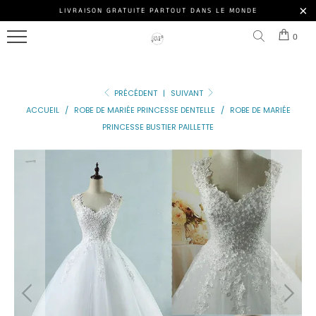
ROBE
LIVRAISON GRATUITE PARTOUT DANS LE MONDE
Menu
DE
0
MARIÉE
NOS
PRINCESSE
MODÈLES
PRÉCÉDENT
|
SUIVANT
ROBE
ACCESSOIRE
ACCUEIL
/
ROBE DE MARIÉE PRINCESSE DENTELLE
/
ROBE DE MARIÉE
DE
PRINCESSE BUSTIER PAILLETTE
MARIÉE
NOS
PRINCESSE
CLIENTES
PAILLETTE
ROBE
DE
MARIÉE
DE
PRINCESSE
Connexion
DE
|
LUXE
S'inscrire