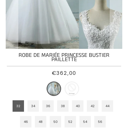
ROBE
DE
MARIÉE
SIRÈNE
PRINCESSE
ROBE
ROBE DE MARIÉE PRINCESSE BUSTIER
DE
PAILLETTE
MARIÉE
BOHÈME
€362,00
PRINCESSE
ROBE
DE
MARIÉE
32
34
36
38
40
42
44
PRINCESSE
DENTELLE
46
48
50
52
54
56