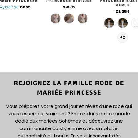
HÈME PRINCESSE
PRINCESSE VINTAGE
PRINCESSE BUST
PERLE
€685
€475
À partir de
€1.054
+2
REJOIGNEZ LA FAMILLE ROBE DE
MARIÉE PRINCESSE
Vous préparez votre grand jour et rêvez d’une robe qui
vous ressemble vraiment ? Entrez dans notre monde
dédié aux mariées bohèmes et découvrez une
communauté où style rime avec simplicité,
authenticité et liberté. En vous inscrivant dès