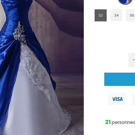
32
34
36
21
personnes