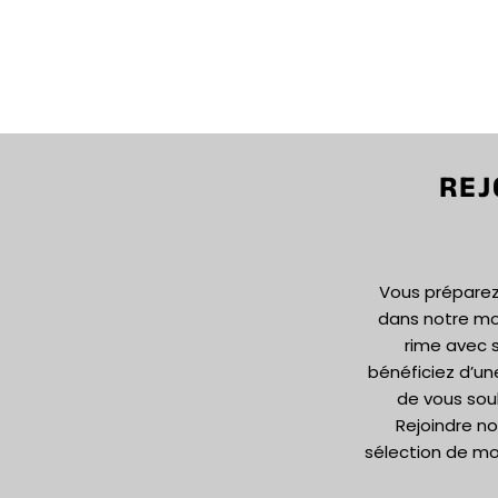
REJ
Vous préparez 
dans notre m
rime avec s
bénéficiez d’un
de vous sou
Rejoindre no
sélection de mo