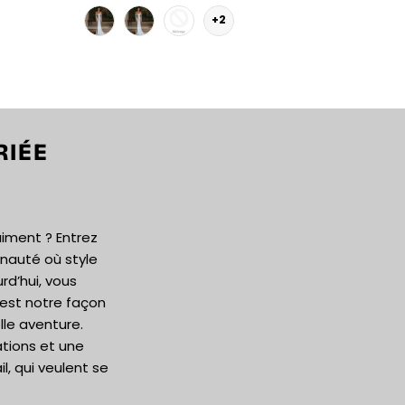
+2
RIÉE
aiment ? Entrez
auté où style
rd’hui, vous
’est notre façon
le aventure.
ations et une
, qui veulent se