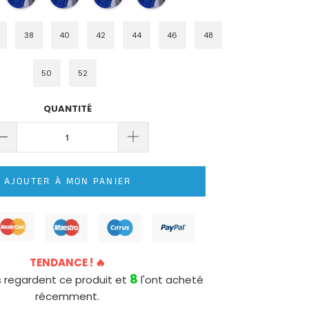
38
40
42
44
46
48
50
52
QUANTITÉ
AJOUTER À MON PANIER
TENDANCE ! 🔥
8
 regardent ce produit et
l'ont acheté
récemment.