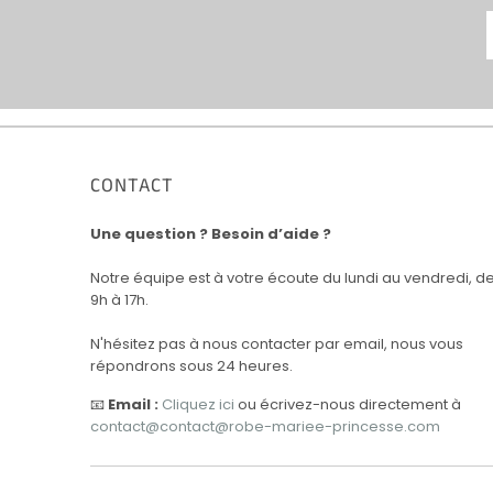
CONTACT
Une question ? Besoin d’aide ?
Notre équipe est à votre écoute du lundi au vendredi, d
9h à 17h.
N'hésitez pas à nous contacter par email, nous vous
répondrons sous 24 heures.
📧
Email :
Cliquez ici
ou écrivez-nous directement à
contact@contact@robe-mariee-princesse.com