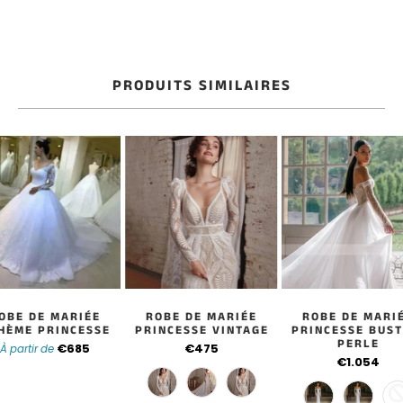
PRODUITS SIMILAIRES
OBE DE MARIÉE
ROBE DE MARIÉE
ROBE DE MARI
HÈME PRINCESSE
PRINCESSE VINTAGE
PRINCESSE BUST
PERLE
€685
€475
À partir de
€1.054