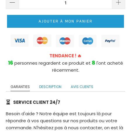
ROBE
DE
MARIÉE
AJOUTER À MON PANIER
PRINCESSE
LONGUE
TRAÎNE
ROBE
TENDANCE ! 🔥
DE
16
8
personnes regardent ce produit et
l'ont acheté
MARIÉE
récemment.
PRINCESSE
BUSTIER
GARANTIES
DESCRIPTION
AVIS CLIENTS
SERVICE CLIENT 24/7
Besoin d'aide ? Notre équipe est toujours là pour
répondre à vos questions sur nos produits ou votre
commande. N'hésitez pas à nous contacter, on est là