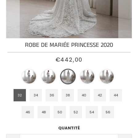
ROBE
DE
MARIÉE
SIRÈNE
PRINCESSE
ROBE DE MARIÉE PRINCESSE 2020
ROBE
DE
€442,00
MARIÉE
BOHÈME
PRINCESSE
ROBE
32
34
36
38
40
42
44
DE
MARIÉE
46
48
50
52
54
56
PRINCESSE
DENTELLE
QUANTITÉ