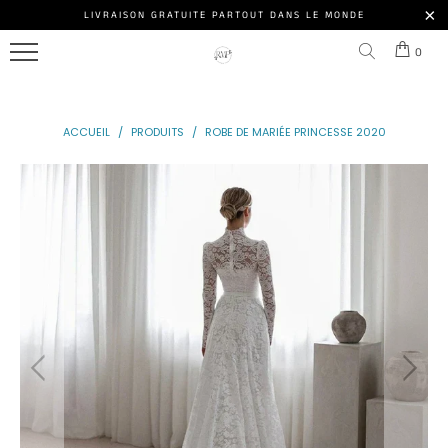
ROBE
LIVRAISON GRATUITE PARTOUT DANS LE MONDE
Menu
DE
0
MARIÉE
NOS
PRINCESSE
MODÈLES
ACCUEIL
/
PRODUITS
/
ROBE DE MARIÉE PRINCESSE 2020
ROBE
ACCESSOIRE
DE
MARIÉE
NOS
PRINCESSE
CLIENTES
PAILLETTE
ROBE
DE
MARIÉE
DE
PRINCESSE
Connexion
DE
|
LUXE
S'inscrire