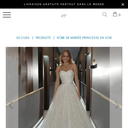
ROBE
LIVRAISON GRATUITE PARTOUT DANS LE MONDE
Menu
DE
0
MARIÉE
NOS
PRINCESSE
MODÈLES
ACCUEIL
/
PRODUITS
/
ROBE DE MARIÉE PRINCESSE EN SOIE
ROBE
ACCESSOIRE
DE
MARIÉE
NOS
PRINCESSE
CLIENTES
PAILLETTE
ROBE
DE
MARIÉE
DE
PRINCESSE
Connexion
DE
|
LUXE
S'inscrire