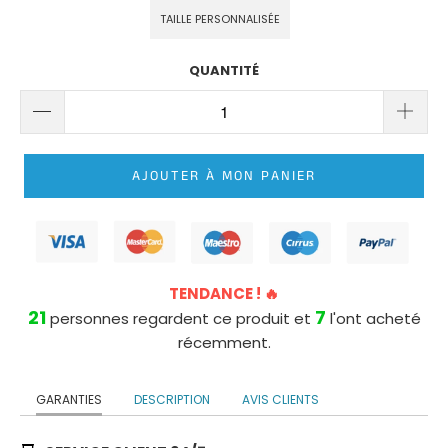
ROBE
TAILLE PERSONNALISÉE
DE
MARIÉE
QUANTITÉ
PRINCESSE
LONGUE
TRAÎNE
ROBE
AJOUTER À MON PANIER
DE
MARIÉE
PRINCESSE
BUSTIER
TENDANCE ! 🔥
21
7
personnes regardent ce produit et
l'ont acheté
récemment.
GARANTIES
DESCRIPTION
AVIS CLIENTS