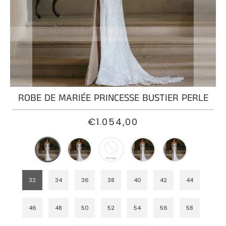
ROBE
DE
MARIÉE
SIRÈNE
PRINCESSE
ROBE
ROBE DE MARIÉE PRINCESSE BUSTIER PERLE
DE
MARIÉE
BOHÈME
€1.054,00
PRINCESSE
ROBE
DE
MARIÉE
32
34
36
38
40
42
44
PRINCESSE
DENTELLE
46
48
50
52
54
56
58