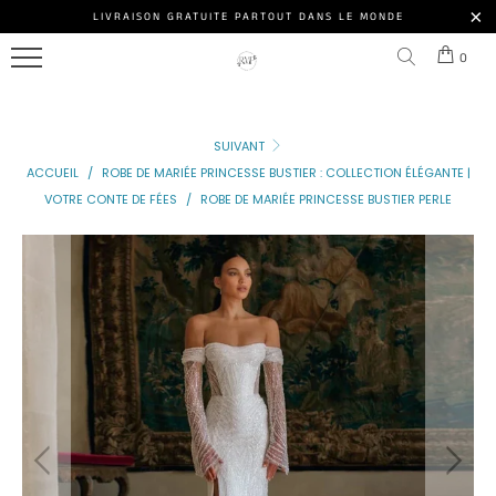
ROBE
LIVRAISON GRATUITE PARTOUT DANS LE MONDE
Menu
DE
0
MARIÉE
NOS
PRINCESSE
MODÈLES
SUIVANT
ROBE
ACCESSOIRE
ACCUEIL
/
ROBE DE MARIÉE PRINCESSE BUSTIER : COLLECTION ÉLÉGANTE |
DE
VOTRE CONTE DE FÉES
/
ROBE DE MARIÉE PRINCESSE BUSTIER PERLE
MARIÉE
NOS
PRINCESSE
CLIENTES
PAILLETTE
ROBE
DE
MARIÉE
DE
PRINCESSE
Connexion
DE
|
LUXE
S'inscrire