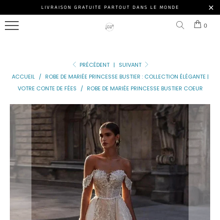
ROBE
LIVRAISON GRATUITE PARTOUT DANS LE MONDE
Menu
DE
0
MARIÉE
NOS
PRINCESSE
MODÈLES
PRÉCÉDENT
|
SUIVANT
ROBE
ACCESSOIRE
ACCUEIL
/
ROBE DE MARIÉE PRINCESSE BUSTIER : COLLECTION ÉLÉGANTE |
DE
VOTRE CONTE DE FÉES
/
ROBE DE MARIÉE PRINCESSE BUSTIER COEUR
MARIÉE
NOS
PRINCESSE
CLIENTES
PAILLETTE
ROBE
DE
MARIÉE
DE
PRINCESSE
Connexion
DE
|
LUXE
S'inscrire