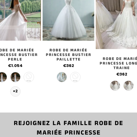
OBE DE MARIÉE
ROBE DE MARIÉE
INCESSE BUSTIER
PRINCESSE BUSTIER
ROBE DE MARI
PERLE
PAILLETTE
PRINCESSE LON
€1.054
€362
TRAINE
€362
+2
REJOIGNEZ LA FAMILLE ROBE DE
MARIÉE PRINCESSE