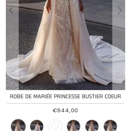
ROBE
DE
MARIÉE
SIRÈNE
PRINCESSE
ROBE
DE
MARIÉE
BOHÈME
PRINCESSE
ROBE
ROBE DE MARIÉE PRINCESSE BUSTIER COEUR
DE
MARIÉE
€644,00
PRINCESSE
DENTELLE