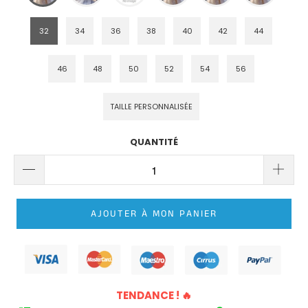
ROBE
DE
32
34
36
38
40
42
44
MARIÉE
PRINCESSE
LONGUE
46
48
50
52
54
56
TRAÎNE
TAILLE PERSONNALISÉE
ROBE
DE
QUANTITÉ
MARIÉE
PRINCESSE
BUSTIER
AJOUTER À MON PANIER
TENDANCE ! 🔥