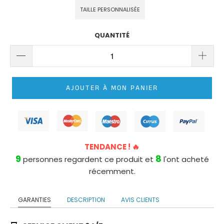
ROBE
TAILLE PERSONNALISÉE
DE
MARIÉE
QUANTITÉ
PRINCESSE
LONGUE
TRAÎNE
ROBE
AJOUTER À MON PANIER
DE
MARIÉE
PRINCESSE
BUSTIER
TENDANCE ! 🔥
9
8
personnes regardent ce produit et
l'ont acheté
récemment.
GARANTIES
DESCRIPTION
AVIS CLIENTS