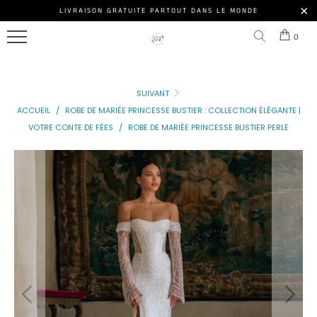
ROBE
LIVRAISON GRATUITE PARTOUT DANS LE MONDE
Menu
DE
0
MARIÉE
NOS
PRINCESSE
MODÈLES
SUIVANT
ROBE
ACCESSOIRE
ACCUEIL
/
ROBE DE MARIÉE PRINCESSE BUSTIER : COLLECTION ÉLÉGANTE |
DE
VOTRE CONTE DE FÉES
/
ROBE DE MARIÉE PRINCESSE BUSTIER PERLE
MARIÉE
NOS
PRINCESSE
CLIENTES
PAILLETTE
ROBE
DE
MARIÉE
DE
PRINCESSE
Connexion
DE
|
LUXE
S'inscrire