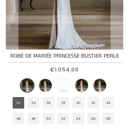
ROBE
DE
MARIÉE
SIRÈNE
PRINCESSE
ROBE
ROBE DE MARIÉE PRINCESSE BUSTIER PERLE
DE
MARIÉE
BOHÈME
€1.054,00
PRINCESSE
ROBE
DE
MARIÉE
32
34
36
38
40
42
44
PRINCESSE
DENTELLE
46
48
50
52
54
56
58