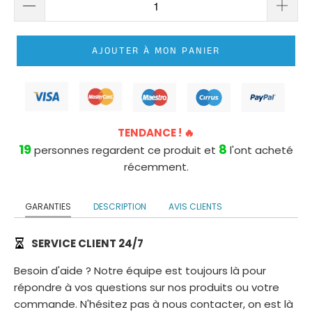
ROBE
DE
MARIÉE
AJOUTER À MON PANIER
PRINCESSE
LONGUE
TRAÎNE
ROBE
TENDANCE ! 🔥
DE
19
8
personnes regardent ce produit et
l'ont acheté
MARIÉE
récemment.
PRINCESSE
BUSTIER
GARANTIES
DESCRIPTION
AVIS CLIENTS
SERVICE CLIENT 24/7
Besoin d'aide ? Notre équipe est toujours là pour
répondre à vos questions sur nos produits ou votre
commande. N'hésitez pas à nous contacter, on est là