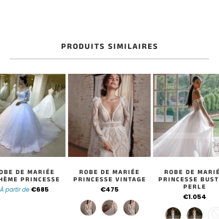
PRODUITS SIMILAIRES
OBE DE MARIÉE
ROBE DE MARIÉE
ROBE DE MARI
HÈME PRINCESSE
PRINCESSE VINTAGE
PRINCESSE BUST
PERLE
€685
€475
À partir de
€1.054