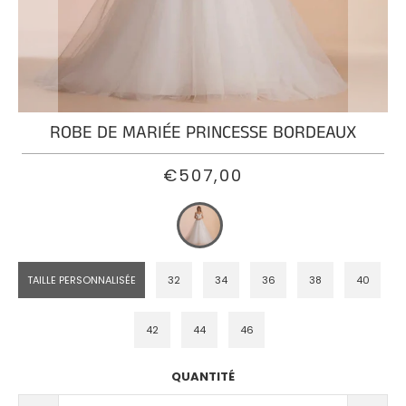
ROBE
DE
MARIÉE
SIRÈNE
PRINCESSE
ROBE DE MARIÉE PRINCESSE BORDEAUX
ROBE
DE
€507,00
MARIÉE
BOHÈME
PRINCESSE
ROBE
TAILLE PERSONNALISÉE
32
34
36
38
40
DE
MARIÉE
42
44
46
PRINCESSE
DENTELLE
QUANTITÉ